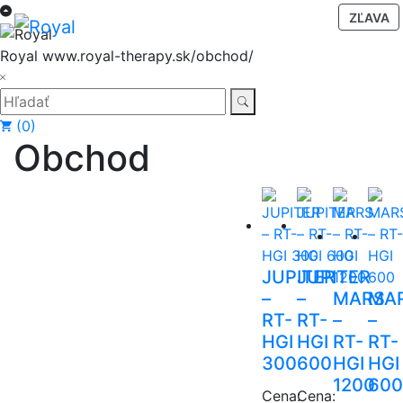
Hore
P
ZĽAVA
Menu
O
S
Royal
www.royal-therapy.sk/obchod/
Zatvoriť
Hľadať:
Hľadať
(0)
Obchod
JUPITER
JUPITER
–
–
MARS
MA
RT-
RT-
–
–
HGI
HGI
RT-
RT-
300
600
HGI
HGI
1200
600
Cena:
Cena: