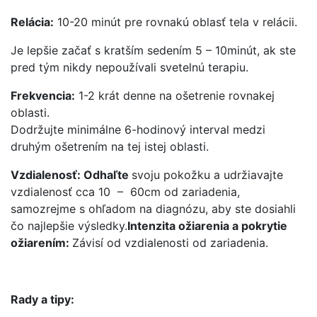
Relácia:
10-20 minút pre rovnakú oblasť tela v relácii.
Je lepšie začať s kratším sedením 5 – 10minút, ak ste
pred tým nikdy nepoužívali svetelnú terapiu.
Frekvencia:
1-2 krát denne na ošetrenie rovnakej
oblasti.
Dodržujte minimálne 6-hodinový interval medzi
druhým ošetrením na tej istej oblasti.
Vzdialenosť:
Odhaľte
svoju pokožku a udržiavajte
vzdialenosť cca 10 – 60cm od zariadenia,
samozrejme s ohľadom na diagnózu, aby ste dosiahli
čo najlepšie výsledky.
Intenzita ožiarenia a pokrytie
ožiarením:
Závisí od vzdialenosti od zariadenia.
Rady a tipy: