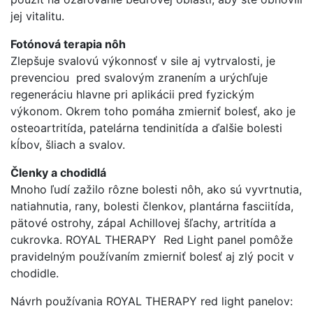
jej vitalitu.
Fotónová terapia nôh
Zlepšuje svalovú výkonnosť v sile aj vytrvalosti, je
prevenciou pred svalovým zranením a urýchľuje
regeneráciu hlavne pri aplikácii pred fyzickým
výkonom. Okrem toho pomáha zmierniť bolesť, ako je
osteoartritída, patelárna tendinitída a ďalšie bolesti
kĺbov, šliach a svalov.
Členky a chodidlá
Mnoho ľudí zažilo rôzne bolesti nôh, ako sú vyvrtnutia,
natiahnutia, rany, bolesti členkov, plantárna fasciitída,
pätové ostrohy, zápal Achillovej šľachy, artritída a
cukrovka. ROYAL THERAPY Red Light panel pomôže
pravidelným používaním zmierniť bolesť aj zlý pocit v
chodidle.
Návrh používania ROYAL THERAPY red light panelov: