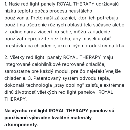
1. Naše red light panely ROYAL THERAPY udržiavajú
nízku teplotu počas procesu neustáleho
používania. Preto naši zákazníci, ktorí ich potrebujú
použiť na ošetrenie rôznych oblastí tela súčasne alebo
v rodine naraz viacerí po sebe, môžu zariadenie
používať nepretržite bez toho, aby museli urobiť
prestávku na chladenie, ako u iných produktov na trhu.
2. Všetky red light panely ROYAL THERAPY majú
integrované celohliníkové rebrované chladiče,
samostatne pre každý modul, pre čo najefektívnejšie
chladenie. 3. Patentovaný systém odvodu tepla,
dokonalá technológia „stay cooling“ zaisťuje extrémne
dlhú životnosť všetkých red light panelov ROYAL
THERAPY.
Na výrobu red light ROYAL THERAPY panelov sú
používané výhradne kvalitné materiály
a komponenty.