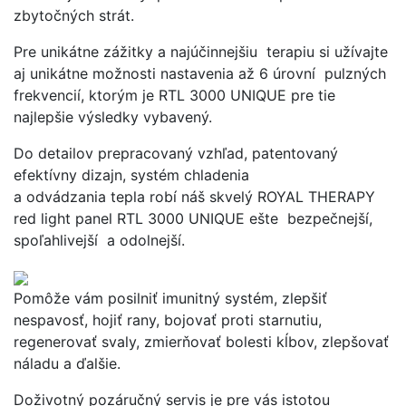
zbytočných strát.
Pre unikátne zážitky a najúčinnejšiu terapiu si užívajte
aj unikátne možnosti nastavenia až 6 úrovní pulzných
frekvencií, ktorým je RTL 3000 UNIQUE pre tie
najlepšie výsledky vybavený.
Do detailov prepracovaný vzhľad, patentovaný
efektívny dizajn, systém chladenia
a odvádzania tepla robí náš skvelý ROYAL THERAPY
red light panel RTL 3000 UNIQUE ešte bezpečnejší,
spoľahlivejší a odolnejší.
Pomôže vám posilniť imunitný systém, zlepšiť
nespavosť, hojiť rany, bojovať proti starnutiu,
regenerovať svaly, zmierňovať bolesti kĺbov, zlepšovať
náladu a ďalšie.
Doživotný pozáručný servis je pre vás istotou