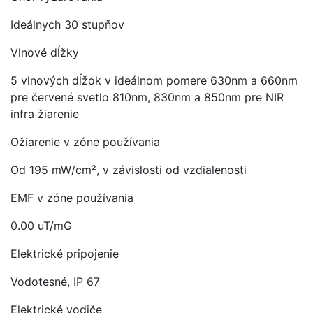
Ideálnych 30 stupňov
Vlnové dĺžky
5 vlnových dĺžok v ideálnom pomere 630nm a 660nm
pre červené svetlo 810nm, 830nm a 850nm pre NIR
infra žiarenie
Ožiarenie v zóne používania
Od 195 mW/cm², v závislosti od vzdialenosti
EMF v zóne používania
0.00 uT/mG
Elektrické pripojenie
Vodotesné, IP 67
Elektrické vodiče