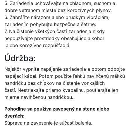
5. Zariadenie uchovávajte na chladnom, suchom a
dobre vetranom mieste bez korozívnych plynov.
6. Zabráňte nárazom alebo prudkým vibráciám,
zariadením pohybujte bezpečne a šetrne.
7. Na čistenie všetkých častí zariadenia nikdy
nepoužívajte prostriedky obsahujúce alkohol
alebo korozívne rozpúšťadlá.
Údržba:
Najskôr vypnite napájanie zariadenia a potom odpojte
napájací kábel. Potom použite ľahkú navlhčenú mäkkú
handričku bez chĺpkov na čistenie vonkajších
častí. Nestriekajte priamo kvapalinu, poutierajte len
mierne navlhčenou handričkou.
Pohodlne sa používa zavesený na stene alebo
dverách:
Súprava na zavesenie je súčasť balenia.