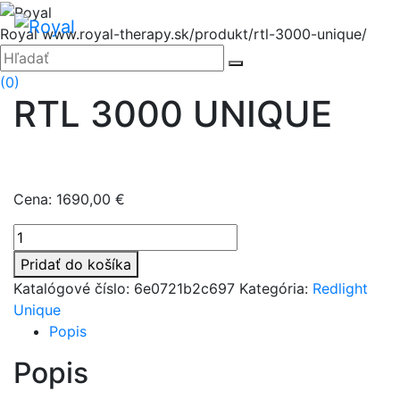
Hore
Menu
Royal
www.royal-therapy.sk/produkt/rtl-3000-unique/
Zatvoriť
Hľadať:
Hľadať
(0)
RTL 3000 UNIQUE
Cena:
1690,00
€
množstvo
RTL
Pridať do košíka
3000
Katalógové číslo:
6e0721b2c697
Kategória:
Redlight
UNIQUE
Unique
Popis
Popis