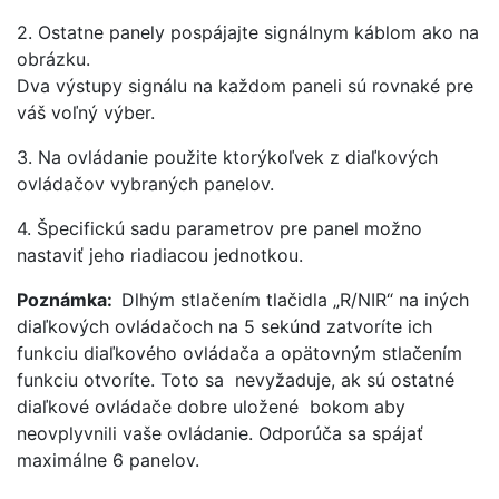
2. Ostatne panely pospájajte signálnym káblom ako na
obrázku.
Dva výstupy signálu na každom paneli sú rovnaké pre
váš voľný výber.
3. Na ovládanie použite ktorýkoľvek z diaľkových
ovládačov vybraných panelov.
4. Špecifickú sadu parametrov pre panel možno
nastaviť jeho riadiacou jednotkou.
Poznámka:
Dlhým stlačením tlačidla „R/NIR“ na iných
diaľkových ovládačoch na 5 sekúnd zatvoríte ich
funkciu diaľkového ovládača a opätovným stlačením
funkciu otvoríte. Toto sa nevyžaduje, ak sú ostatné
diaľkové ovládače dobre uložené bokom aby
neovplyvnili vaše ovládanie. Odporúča sa spájať
maximálne 6 panelov.