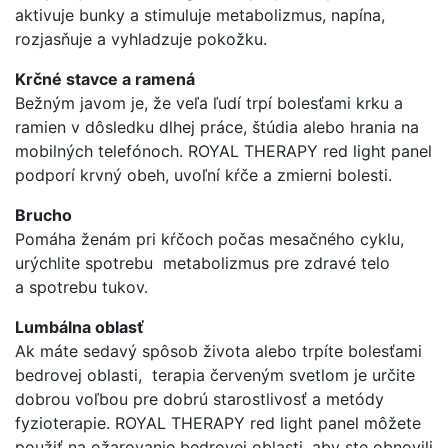
aktivuje bunky a stimuluje metabolizmus, napína,
rozjasňuje a vyhladzuje pokožku.
Krčné stavce a ramená
Bežným javom je, že veľa ľudí trpí bolesťami krku a
ramien v dôsledku dlhej práce, štúdia alebo hrania na
mobilných telefónoch. ROYAL THERAPY red light panel
podporí krvný obeh, uvoľní kŕče a zmierni bolesti.
Brucho
Pomáha ženám pri kŕčoch počas mesačného cyklu,
urýchlite spotrebu metabolizmus pre zdravé telo
a spotrebu tukov.
Lumbálna oblasť
Ak máte sedavý spôsob života alebo trpíte bolesťami
bedrovej oblasti, terapia červeným svetlom je určite
dobrou voľbou pre dobrú starostlivosť a metódy
fyzioterapie. ROYAL THERAPY red light panel môžete
použiť na ožarovanie bedrovej oblasti, aby ste obnovili