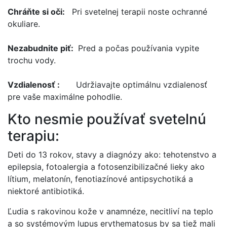
Chráňte si oči:
Pri svetelnej terapii noste ochranné
okuliare.
Nezabudnite piť:
Pred a počas používania vypite
trochu vody.
Vzdialenosť :
Udržiavajte optimálnu vzdialenosť
pre vaše maximálne pohodlie.
Kto nesmie používať svetelnú
terapiu:
Deti do 13 rokov, stavy a diagnózy ako: tehotenstvo a
epilepsia, fotoalergia a fotosenzibilizačné lieky ako
lítium, melatonín, fenotiazínové antipsychotiká a
niektoré antibiotiká.
Ľudia s rakovinou kože v anamnéze, necitliví na teplo
a so systémovým lupus erythematosus by sa tiež mali