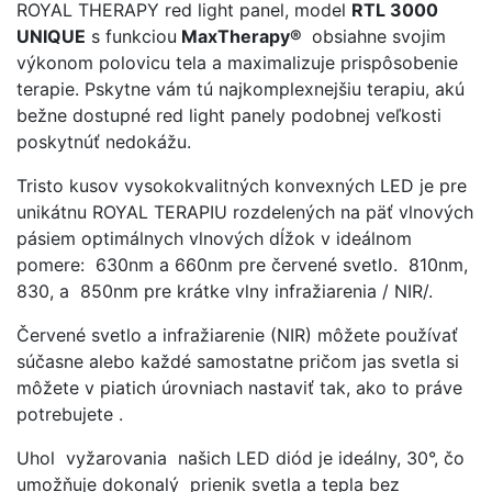
ROYAL THERAPY red light panel, model
RTL 3000
UNIQUE
s funkciou
MaxTherapy®
obsiahne svojim
výkonom polovicu tela a maximalizuje prispôsobenie
terapie. Pskytne vám tú najkomplexnejšiu terapiu, akú
bežne dostupné red light panely podobnej veľkosti
poskytnúť nedokážu.
Tristo kusov vysokokvalitných konvexných LED je pre
unikátnu ROYAL TERAPIU rozdelených na päť vlnových
pásiem optimálnych vlnových dĺžok v ideálnom
pomere: 630nm a 660nm pre červené svetlo. 810nm,
830, a 850nm pre krátke vlny infražiarenia / NIR/.
Červené svetlo a infražiarenie (NIR) môžete používať
súčasne alebo každé samostatne pričom jas svetla si
môžete v piatich úrovniach nastaviť tak, ako to práve
potrebujete .
Uhol vyžarovania našich LED diód je ideálny, 30°, čo
umožňuje dokonalý prienik svetla a tepla bez