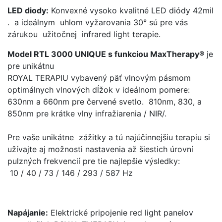
LED diody:
Konvexné vysoko kvalitné LED diódy 42mil
. a ideálnym uhlom vyžarovania 30° sú pre vás
zárukou užitočnej infrared light terapie.
Model RTL 3000 UNIQUE
s funkciou MaxTherapy®
je
pre unikátnu
ROYAL TERAPIU vybavený päť vlnovým pásmom
optimálnych vlnových dĺžok v ideálnom pomere:
630nm a 660nm pre červené svetlo. 810nm, 830, a
850nm pre krátke vlny infražiarenia / NIR/.
Pre vaše unikátne zážitky a tú najúčinnejšiu terapiu si
užívajte aj možnosti nastavenia až šiestich úrovní
pulzných frekvencií pre tie najlepšie výsledky:
10 / 40 / 73 / 146 / 293 / 587 Hz
Napájanie:
Elektrické pripojenie red light panelov