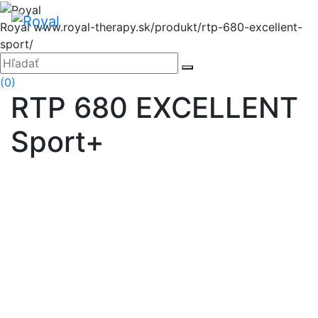
Hore
Menu
Royal
www.royal-therapy.sk/produkt/rtp-680-excellent-
sport/
Zatvoriť
Hľadať:
Hľadať
(0)
RTP 680 EXCELLENT
Sport+