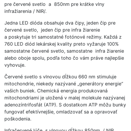
pre červené svetlo a 850nm pre krátke vlny
infražiarenia / NIR/.
Jedna LED dióda obsahuje dva čipy, jeden čip pre
červené svetlo, jeden čip pre infra žiarenie
a poskytuje tri samostatné fotónové režimy. Každá z
760 LED diód lekárskej kvality preto vyžaruje 100%
samostatne červené svetlo, samostatne infra žiarenie
alebo oboje spolu, podľa toho čo vám práve najlepšie
vyhovuje.
Červené svetlo s vlnovou dĺžkou 660 nm stimuluje
mitochondrie, niekedy nazývané „generátory energie“
vašich buniek. Chemická energia produkovaná
mitochondriami je uložená v malej molekule nazývanej
adenozíntrifosfát (ATP). S dostatkom ATP môžu bunky
fungovať efektívnejšie, omladzovať sa a opravovať
poškodenia.
Infračervené lúče s vlnovou dĺžkou 850nm / NIR