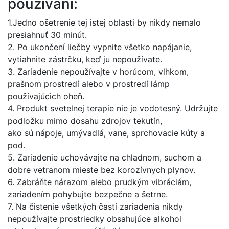
používaní:
1.Jedno ošetrenie tej istej oblasti by nikdy nemalo
presiahnuť 30 minút.
2. Po ukončení liečby vypnite všetko napájanie,
vytiahnite zástrčku, keď ju nepoužívate.
3. Zariadenie nepoužívajte v horúcom, vlhkom,
prašnom prostredí alebo v prostredí lámp
používajúcich oheň.
4. Produkt svetelnej terapie nie je vodotesný. Udržujte
podložku mimo dosahu zdrojov tekutín,
ako sú nápoje, umývadlá, vane, sprchovacie kúty a
pod.
5. Zariadenie uchovávajte na chladnom, suchom a
dobre vetranom mieste bez korozívnych plynov.
6. Zabráňte nárazom alebo prudkým vibráciám,
zariadením pohybujte bezpečne a šetrne.
7. Na čistenie všetkých častí zariadenia nikdy
nepoužívajte prostriedky obsahujúce alkohol