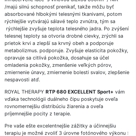
/majú silnú schopnosť prenikať, takže môžu byť
absorbované hlbokými telesnými tkanivami, potom
rýchlejšie vytvárajú sálavé teplo zvnútra, tým sa
rýchlejšie zvyšuje teplota telesného jadra. Po zvýšení
telesnej teploty sa otvoria drobné cievky, zrýchli sa
prietok krvi a zlepší sa krvný obeh a podporuje
metabolizmus. podporuje. Zvyšuje elasticita pokožky,
opravuje sa citlivá pokožka, dosahuje sa účel
omladenia pokožky, zmenšenie veľkých pórov,
zmiernenie únavy, zmiernenie bolesti svalov, zlepšenie
nespavosti atď.
ROYAL THERAPY
RTP 680 EXCELLENT Sport+
vám
vďaka technológii duálneho čipu poskytuje oveľa
rovnomernejšiu distribúciu žiarenia a oveľa
príjemnejšie pocity z terapie.
Pre vaše ešte excelentnejšie zážitky a účinnejšiu
terapiu je možné zvoliť 3 úrovne fotónového výkonu :