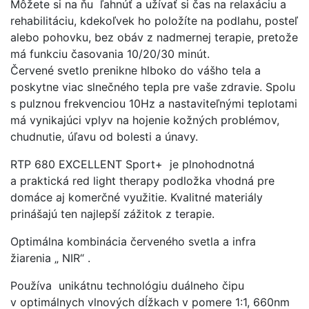
Môžete si na ňu ľahnúť a užívať si čas na relaxáciu a
rehabilitáciu, kdekoľvek ho položíte na podlahu, posteľ
alebo pohovku, bez obáv z nadmernej terapie, pretože
má funkciu časovania 10/20/30 minút.
Červené svetlo prenikne hlboko do vášho tela a
poskytne viac slnečného tepla pre vaše zdravie. Spolu
s pulznou frekvenciou 10Hz a nastaviteľnými teplotami
má vynikajúci vplyv na hojenie kožných problémov,
chudnutie, úľavu od bolesti a únavy.
RTP 680 EXCELLENT Sport+ je plnohodnotná
a praktická red light therapy podložka vhodná pre
domáce aj komerčné využitie. Kvalitné materiály
prinášajú ten najlepší zážitok z terapie.
Optimálna kombinácia červeného svetla a infra
žiarenia „ NIR“ .
Používa unikátnu technológiu duálneho čipu
v optimálnych vlnových dĺžkach v pomere 1:1, 660nm