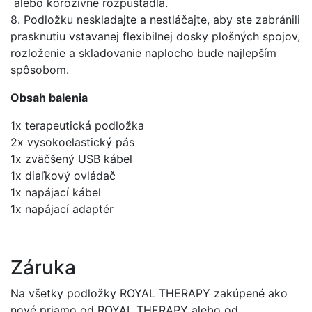
alebo korozívne rozpúšťadlá.
8. Podložku neskladajte a nestláčajte, aby ste zabránili
prasknutiu vstavanej flexibilnej dosky plošných spojov,
rozloženie a skladovanie naplocho bude najlepším
spôsobom.
Obsah balenia
1x terapeutická podložka
2x vysokoelastický pás
1x zväčšený USB kábel
1x diaľkový ovládač
1x napájací kábel
1x napájací adaptér
Záruka
Na všetky podložky ROYAL THERAPY zakúpené ako
nové priamo od ROYAL THERAPY alebo od