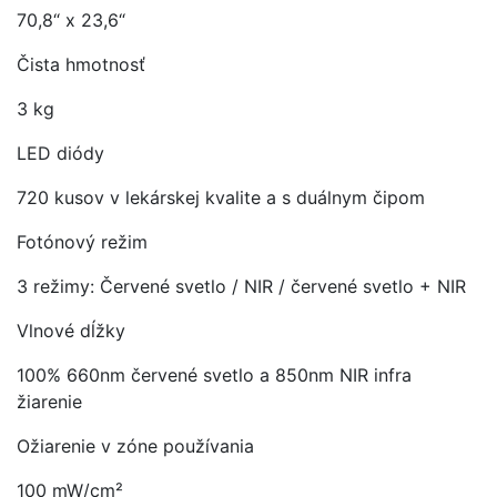
70,8“ x 23,6“
Čista hmotnosť
3 kg
LED diódy
720 kusov v lekárskej kvalite a s duálnym čipom
Fotónový režim
3 režimy: Červené svetlo / NIR / červené svetlo + NIR
Vlnové dĺžky
100% 660nm červené svetlo a 850nm NIR infra
žiarenie
Ožiarenie v zóne používania
100 mW/cm²